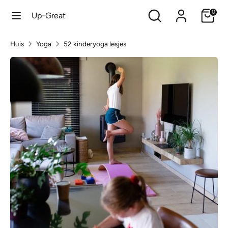
Verder
Zoek
Zoeken
0
Up-Great
naar
in
inhoud
onze
Zoeken
Zoek
Huis
Yoga
52 kinderyoga lesjes
winkel
in
onze
winkel